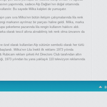
asının yapımında, sadece Alp Dağları’nın doğal ortamında
kullanılır. Bu sayede Milka kalpleri de yumuşatır.
jın yanı sıra Milka’nın bütün iletişim çalışmalarında lila renk
engi markanın ayrılmaz bir parçası haline geldi. Milka, marka
upa şekerleme pazarında lila rengin kullanım hakkını aldı.
rka olarak tescil altına alınabilmiş tek renk olma ünvanını da
ve özel olarak kullanılan Alp sütünün sembolü olarak her türlü
başlandı. Milka’nın Lila İnekli ilk reklamı 1973 yılında
& Rubicam reklam şirketi Art Directors Club tarafından altın
 İneği, 1973 yılından bu yana yaklaşık 110 televizyon reklamında
B