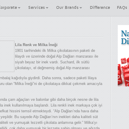
Corporate
Services
Our Brands
Difference
FAQs
Lila Renk ve Milka İneği
1901 tarihindeki ilk Milka çikolatasının paketi de
lilaydı ve üzerinde doğal Alp Dağları manzarası ile
siyah beyaz bir inek vardı. Suchard, ilk sütlü
çikolatayı, el değmemiş doğal Alp manzarası
ambalaj kağıdıyla giydirdi. Daha sonra, sadece paketi lilaya
u olan “Milka İneği”ni de çikolataya dikkat çekmek amacıyla
nda çam ağaçları ve balonlar gibi daha birçok nesne de lila
ila inek kullanılmaya başlandı. Lila renkli inek markaya çok iyi
efkat hissini temsil etmekteydi. “Alp Dağları’nda hava daha
eşildir. Bu sayede Alp Dağları’nın inekleri daha kaliteli süt
aliteli ve yumuşak lezzetli çikolata anlamına gelir.” Milka’yı
zelliği, çok daha yumuşak bir lezzete sahip olması ve ağızda