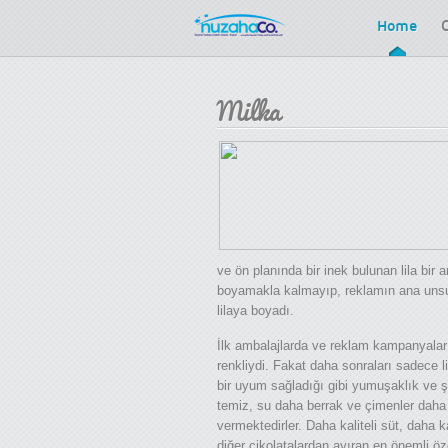
Home
Milka
ve ön planında bir inek bulunan lila bir 
boyamakla kalmayıp, reklamın ana unsur
lilaya boyadı.
İlk ambalajlarda ve reklam kampanyaları
renkliydi. Fakat daha sonraları sadece l
bir uyum sağladığı gibi yumuşaklık ve ş
temiz, su daha berrak ve çimenler daha y
vermektedirler. Daha kaliteli süt, daha k
diğer çikolatalardan ayıran en önemli ö